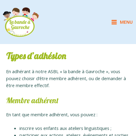
Aller
au
contenu
MENU
Main
Menu
Types d’adhésion
En adhérant à notre ASBL « la bande à Gavroche », vous
pouvez choisir d’être membre adhérent, ou de demander à
être membre effectif.
Membre adhérent
En tant que membre adhérent, vous pouvez :
inscrire vos enfants aux ateliers linguistiques ;
participer aux actions, ateliers, événements et sorties