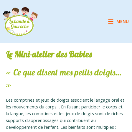
Aller
au
contenu
MENU
Main
Menu
Le Mini-atelier des Babies
« Ce que disent mes petits doigts…
»
Les comptines et jeux de doigts associent le langage oral et
les mouvements du corps… En faisant participer le corps et
la langue, les comptines et les jeux de doigts sont de riches
supports d’apprentissages qui contribuent au
développement de l’enfant. Les bienfaits sont multiples :