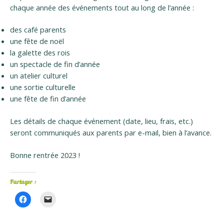
chaque année des événements tout au long de l’année :
des café parents
une fête de noël
la galette des rois
un spectacle de fin d’année
un atelier culturel
une sortie culturelle
une fête de fin d’année
Les détails de chaque événement (date, lieu, frais, etc.)
seront communiqués aux parents par e-mail, bien à l’avance.
Bonne rentrée 2023 !
Partager :
C
C
l
l
i
i
q
q